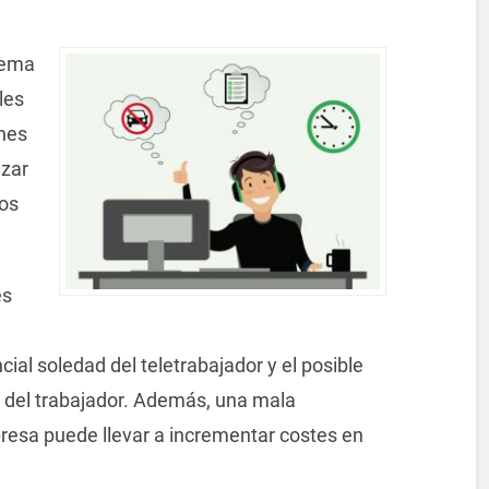
tema
les
ones
izar
los
es
cial soledad del teletrabajador y el posible
s del trabajador. Además, una mala
mpresa puede llevar a incrementar costes en